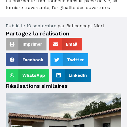
La charpente traditionnelle dans la pièce de vie, sa
lumière traversante, l’originalité des ouvertures
Publié le
10 septembre
par
Baticoncept Niort
Partagez la réalisation
Imprimer
Email
Facebook
Twitter
WhatsApp
LinkedIn
Réalisations similaires